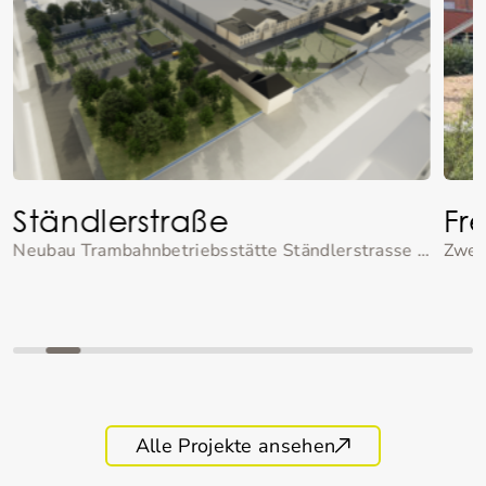
Ständlerstraße
Fr
Neubau Trambahnbetriebsstätte Ständlerstrasse mit Dachbegrünung, Nachbargärten und einem Bürgerpark.
Zwei
Alle Projekte ansehen