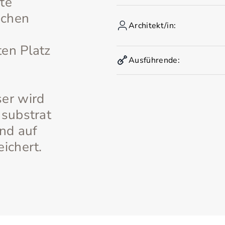
te
ichen
Architekt/in:
en Platz
Ausführende:
er wird
nsubstrat
und auf
ichert.